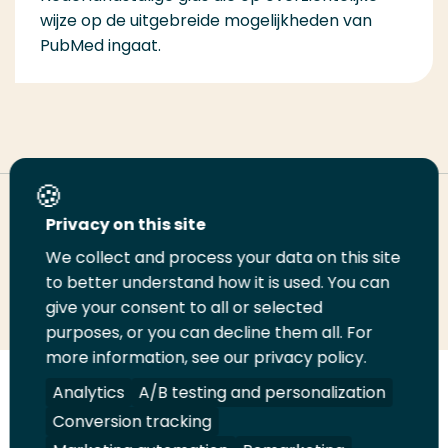
wijze op de uitgebreide mogelijkheden van
PubMed ingaat.
Deel deze pagina
Privacy on this site
We collect and process your data on this site
Deel
to better understand how it is used. You can
Deel
Deel
Email
Print
give your consent to all or selected
op
op
op
deze
deze
purposes, or you can decline them all. For
LinkedIn
Twitter
Facebook
pagina
pagina
more information, see our privacy policy.
Volg
Analytics
Volg
Volg
A/B testing and personalization
Volg
ons
ons
ons
ons
Conversion tracking
Juridisch
Security
A-Z Index
Contact
op
op
op
op