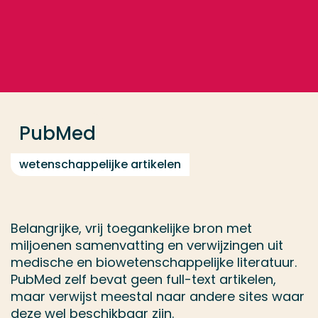
Ga direct naar de content
... > PubMed
Veel gezocht
Opleiding
PubMed
Contact
wetenschappelijke artikelen
Belangrijke, vrij toegankelijke bron met
miljoenen samenvatting en verwijzingen uit
medische en biowetenschappelijke literatuur.
PubMed zelf bevat geen full-text artikelen,
maar verwijst meestal naar andere sites waar
deze wel beschikbaar zijn.