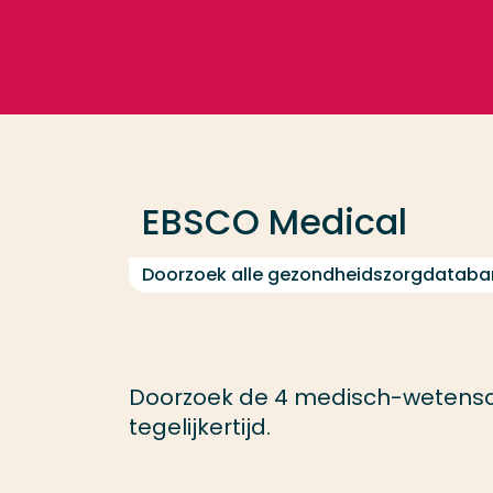
Ga direct naar de content
Veel gezocht
Opleiding
EBSCO Medical
Contact
Doorzoek alle gezondheidszorgdatab
Doorzoek de 4 medisch-wetensc
tegelijkertijd.