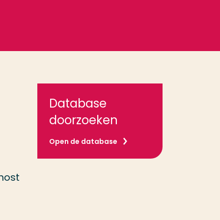
Database
doorzoeken
Open de database
host