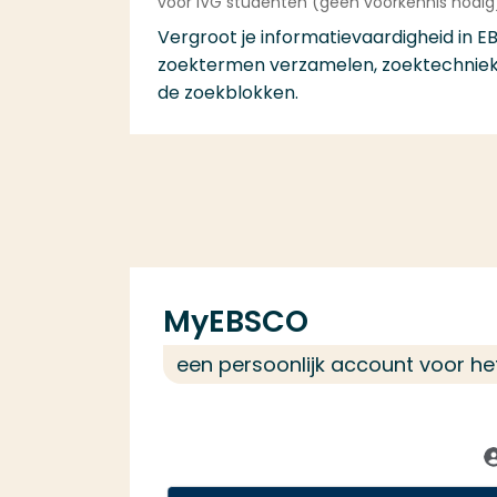
voor IVG studenten (geen voorkennis nodig
Vergroot je informatievaardigheid in E
zoektermen verzamelen, zoektechnie
de zoekblokken.
MyEBSCO
een persoonlijk account voor h