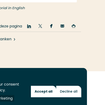
rial in English
 deze pagina
Deel
Deel
Deel
Email
Print
op
op
op
deze
deze
LinkedIn
Twitter
Facebook
pagina
pagina
anken
our consent
icy.
Accept all
Decline all
Toekomstmakers
keting