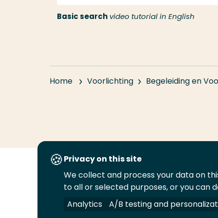
Basic search
video tutorial in English
Home
Voorlichting
Begeleiding en Voo
Privacy on this site
We collect and process your data on this
Volg
Volg
Volg
Volg
to all or selected purposes, or you can d
ons
ons
ons
ons
Juridisch
Security
A-Z Index
C
op
op
op
op
Analytics
A/B testing and personalizat
LinkedIn
Facebook
YouTube
Instagram