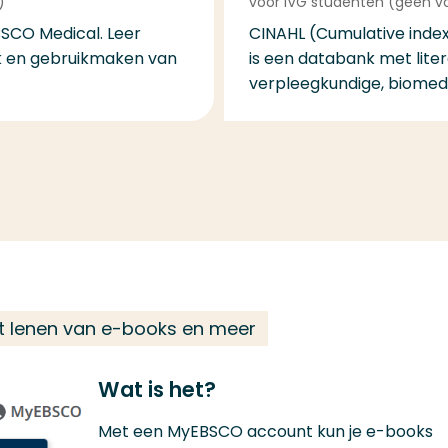
)
voor IVG studenten (geen v
BSCO Medical. Leer
CINAHL (Cumulative index 
k en gebruikmaken van
is een databank met lite
verpleegkundige, biomedi
et lenen van e-books en meer
Wat is het?
Met een MyEBSCO account kun je e-books