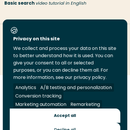
Basic search
video tutorial in English
Deel deze pagina
Privacy on this site
We collect and process your data on this site
to better understand how it is used. You can
Deel
Deel
Deel
Email
Print
give your consent to all or selected
op
op
op
deze
deze
purposes, or you can decline them all. For
LinkedIn
Twitter
Facebook
pagina
pagina
more information, see our privacy policy.
Analytics
A/B testing and personalization
Volg
Volg
Volg
Volg
ons
ons
ons
ons
Conversion tracking
Juridisch
Security
A-Z Index
Contact
op
op
op
op
Marketing automation
Remarketing
LinkedIn
Facebook
YouTube
Instagram
Leveranciers
Accept all
Decline all