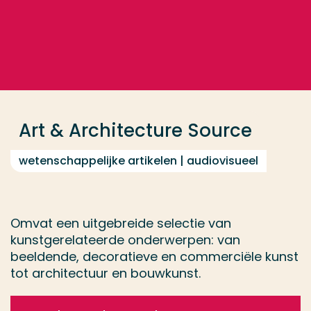
Ga direct naar de content
... > Art & Architecture Source
Veel gezocht
Opleiding
Art & Architecture Source
Contact
wetenschappelijke artikelen | audiovisueel
Omvat een uitgebreide selectie van
kunstgerelateerde onderwerpen: van
beeldende, decoratieve en commerciële kunst
tot architectuur en bouwkunst.