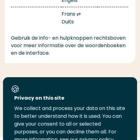
Engels
Frans ⇄
Duits
Gebruik de info- en hulpknoppen rechtsboven
voor meer informatie over de woordenboeken
en de interface.
Deel deze pagina
Privacy on this site
We collect and process your data on this site
Deel
to better understand how it is used. You can
Deel
Deel
Email
Print
give your consent to all or selected
op
op
op
deze
deze
purposes, or you can decline them all. For
LinkedIn
Twitter
Facebook
pagina
pagina
more information, see our privacy policy.