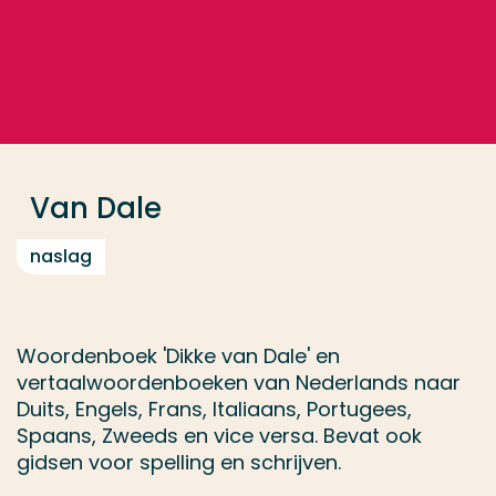
Ga direct naar de content
... > Van Dale
Veel gezocht
Opleiding
Van Dale
Contact
naslag
Woordenboek 'Dikke van Dale' en
vertaalwoordenboeken van Nederlands naar
Duits, Engels, Frans, Italiaans, Portugees,
Spaans, Zweeds en vice versa. Bevat ook
gidsen voor spelling en schrijven.