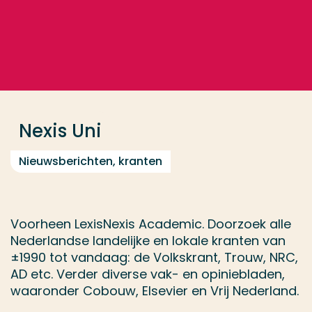
Ga direct naar de content
... > Nexis Uni
Veel gezocht
Opleiding
Nexis Uni
Contact
Nieuwsberichten, kranten
Voorheen LexisNexis Academic. Doorzoek alle
Nederlandse landelijke en lokale kranten van
±1990 tot vandaag: de Volkskrant, Trouw, NRC,
AD etc. Verder diverse vak- en opiniebladen,
waaronder Cobouw, Elsevier en Vrij Nederland.