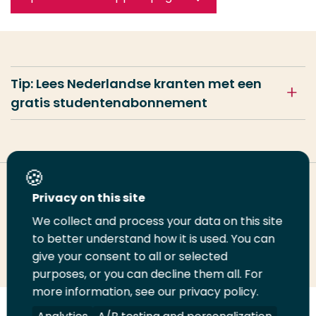
Tip: Lees Nederlandse kranten met een
gratis studentenabonnement
Deel deze pagina
Privacy on this site
We collect and process your data on this site
to better understand how it is used. You can
Deel
Deel
Deel
Email
Print
give your consent to all or selected
op
op
op
deze
deze
purposes, or you can decline them all. For
LinkedIn
Twitter
Facebook
pagina
pagina
more information, see our privacy policy.