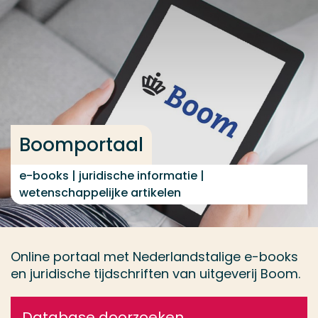
Ga direct naar de content
... > Boomportaal
Veel gezocht
Opleiding
Boomportaal
Contact
e-books | juridische informatie |
wetenschappelijke artikelen
Online portaal met Nederlandstalige e-books
en juridische tijdschriften van uitgeverij Boom.
Database doorzoeken