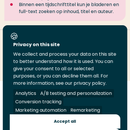
Binnen een tijdschrifttitel kun je bladeren en
full-text zoeken op inhoud, titel en auteur.
Deel deze pagina
Privacy on this site
We collect and process your data on this site
Deel
to better understand how it is used. You can
Deel
Deel
Email
Print
give your consent to all or selected
op
op
op
deze
deze
purposes, or you can decline them all. For
LinkedIn
Twitter
Facebook
pagina
pagina
more information, see our privacy policy.
Volg
Analytics
Volg
Volg
A/B testing and personalization
Volg
ons
ons
ons
ons
Conversion tracking
Juridisch
Security
A-Z Index
Contact
op
op
op
op
Marketing automation
Remarketing
LinkedIn
Facebook
YouTube
Instagram
Leveranciers
Accept all