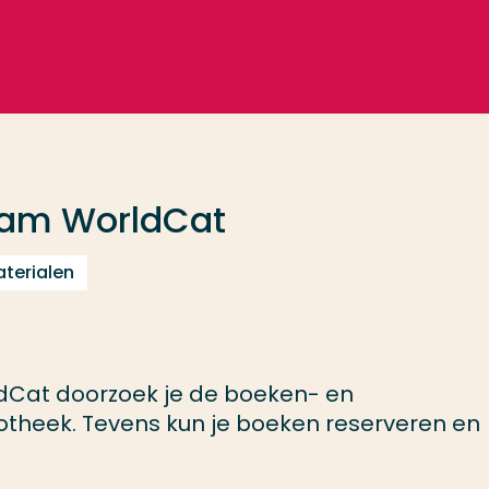
dam WorldCat
terialen
dCat doorzoek je de boeken- en
liotheek. Tevens kun je boeken reserveren en