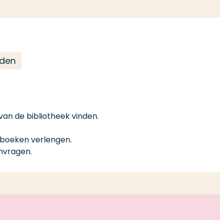
eden
van de bibliotheek vinden.
e boeken verlengen.
nvragen.