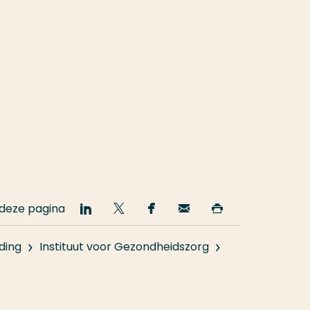
 deze pagina
Deel
Deel
Deel
Email
Print
op
op
op
deze
deze
LinkedIn
Twitter
Facebook
pagina
pagina
ding
Instituut voor Gezondheidszorg