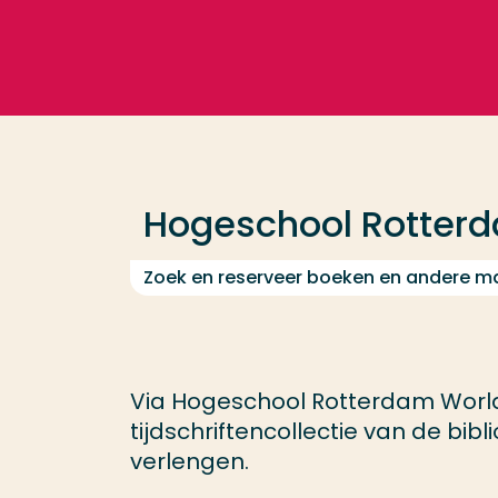
Ga direct naar de content
Veel gezocht
Opleiding
Hogeschool Rotter
Contact
Zoek en reserveer boeken en andere ma
Via Hogeschool Rotterdam Worl
tijdschriftencollectie van de bib
verlengen.