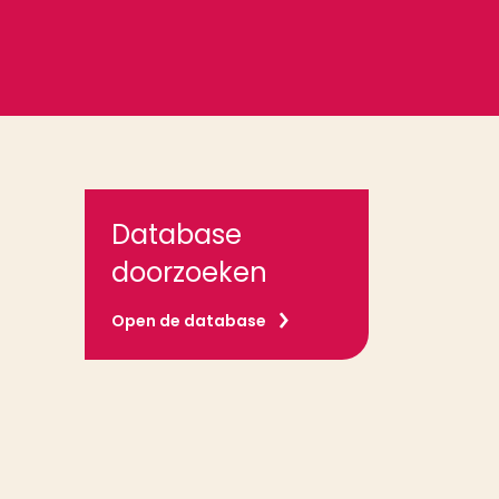
Database
doorzoeken
Open de database