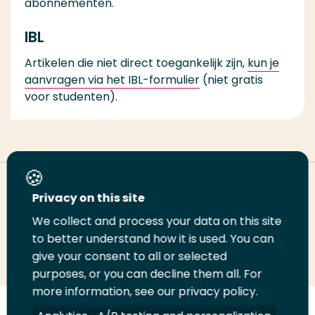
abonnementen.
IBL
Artikelen die niet direct toegankelijk zijn,
kun je
aanvragen via het IBL-formulier
(niet gratis
voor studenten).
Deel deze pagina
Privacy on this site
We collect and process your data on this site
Deel
to better understand how it is used. You can
Deel
Deel
Email
Print
give your consent to all or selected
op
op
op
deze
deze
purposes, or you can decline them all. For
LinkedIn
Twitter
Facebook
pagina
pagina
more information, see our privacy policy.