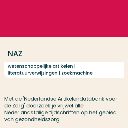
Ga direct naar de content
... > NAZ
Veel gezocht
Opleiding
NAZ
Contact
wetenschappelijke artikelen |
literatuurverwijzingen | zoekmachine
Met de 'Nederlandse Artikelendatabank voor
de Zorg' doorzoek je vrijwel alle
Nederlandstalige tijdschriften op het gebied
van gezondheidszorg.