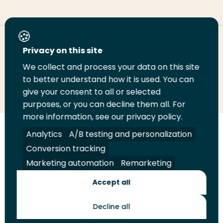
Deel deze pagina
Privacy on this site
We collect and process your data on this site
Deel
to better understand how it is used. You can
Deel
Deel
Email
Print
give your consent to all or selected
op
op
op
deze
deze
purposes, or you can decline them all. For
LinkedIn
Twitter
Facebook
pagina
pagina
more information, see our privacy policy.
Volg
Analytics
Volg
Volg
A/B testing and personalization
Volg
ons
ons
ons
ons
Conversion tracking
Juridisch
Security
A-Z Index
Contact
op
op
op
op
Marketing automation
Remarketing
LinkedIn
Facebook
YouTube
Instagram
Leveranciers
Accept all
Decline all
Toekomstmakers