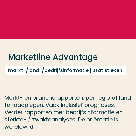
Ga direct naar de content
... > Marketline Advantage
Veel gezocht
Opleiding
Marketline Advantage
Contact
markt-/land-/bedrijfsinformatie | statistieken
Markt- en brancherapporten, per regio of land
te raadplegen. Vaak inclusief prognoses.
Verder rapporten met bedrijfsinformatie en
sterkte- / zwakteanalyses. De oriëntatie is
wereldwijd.