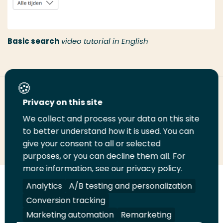
Basic search
video tutorial in English
Deel deze pagina
Privacy on this site
We collect and process your data on this site
to better understand how it is used. You can
Deel
Deel
Deel
Email
Print
give your consent to all or selected
op
op
op
deze
deze
purposes, or you can decline them all. For
LinkedIn
Twitter
Facebook
pagina
pagina
more information, see our privacy policy.
Analytics
A/B testing and personalization
Volg
Volg
Volg
Volg
ons
ons
ons
ons
Conversion tracking
Juridisch
Security
A-Z Index
Contact
op
op
op
op
Marketing automation
Remarketing