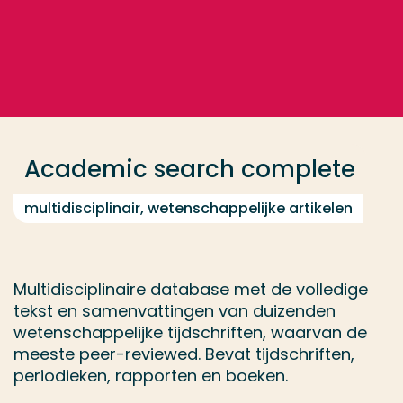
Ga direct naar de content
... > Academic search complete
Veel gezocht
Opleiding
Academic search complete
Contact
multidisciplinair, wetenschappelijke artikelen
Multidisciplinaire database met de volledige
tekst en samenvattingen van duizenden
wetenschappelijke tijdschriften, waarvan de
meeste peer-reviewed. Bevat tijdschriften,
periodieken, rapporten en boeken.