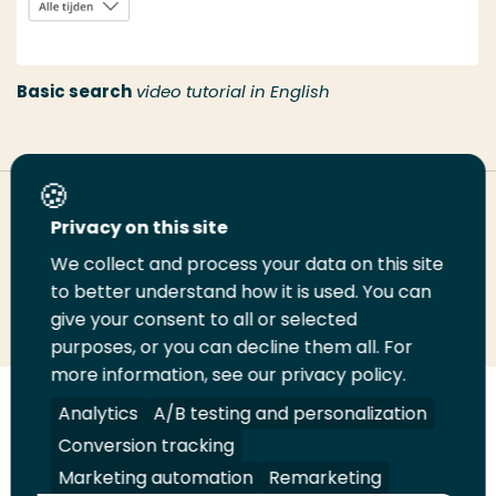
Basic search
video tutorial in English
Deel deze pagina
Privacy on this site
We collect and process your data on this site
to better understand how it is used. You can
Deel
Deel
Deel
Email
Print
give your consent to all or selected
op
op
op
deze
deze
purposes, or you can decline them all. For
LinkedIn
Twitter
Facebook
pagina
pagina
more information, see our privacy policy.
Analytics
A/B testing and personalization
Volg
Volg
Volg
Volg
ons
ons
ons
ons
Conversion tracking
Juridisch
Security
A-Z Index
Contact
op
op
op
op
Marketing automation
Remarketing