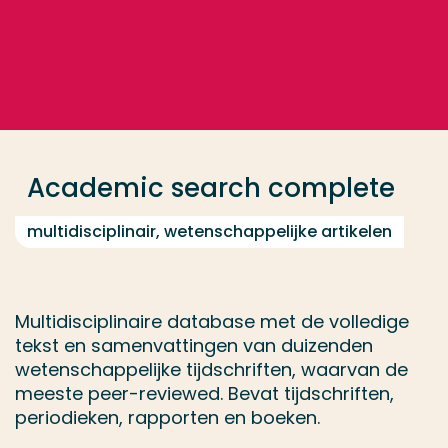
Ga direct naar de content
... > Academic search complete
Veel gezocht
Opleiding
Academic search complete
Contact
multidisciplinair, wetenschappelijke artikelen
Multidisciplinaire database met de volledige
tekst en samenvattingen van duizenden
wetenschappelijke tijdschriften, waarvan de
meeste peer-reviewed. Bevat tijdschriften,
periodieken, rapporten en boeken.