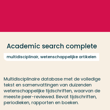
Ga direct naar de content
... > Academic search complete
Veel gezocht
Opleiding
Academic search complete
Contact
multidisciplinair, wetenschappelijke artikelen
Multidisciplinaire database met de volledige
tekst en samenvattingen van duizenden
wetenschappelijke tijdschriften, waarvan de
meeste peer-reviewed. Bevat tijdschriften,
periodieken, rapporten en boeken.