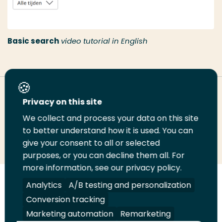
Basic search
video tutorial in English
Deel deze pagina
Privacy on this site
We collect and process your data on this site
to better understand how it is used. You can
Deel
Deel
Deel
Email
Print
give your consent to all or selected
op
op
op
deze
deze
purposes, or you can decline them all. For
LinkedIn
Twitter
Facebook
pagina
pagina
more information, see our privacy policy.
Analytics
A/B testing and personalization
Volg
Volg
Volg
Volg
ons
ons
ons
ons
Conversion tracking
Juridisch
Security
A-Z Index
Contact
op
op
op
op
Marketing automation
Remarketing