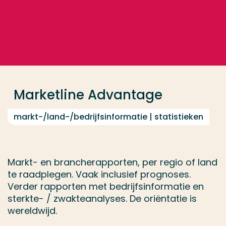
Ga direct naar de content
... > Marketline Advantage
Veel gezocht
Opleiding
Marketline Advantage
Contact
markt-/land-/bedrijfsinformatie | statistieken
Markt- en brancherapporten, per regio of land
te raadplegen. Vaak inclusief prognoses.
Verder rapporten met bedrijfsinformatie en
sterkte- / zwakteanalyses. De oriëntatie is
wereldwijd.