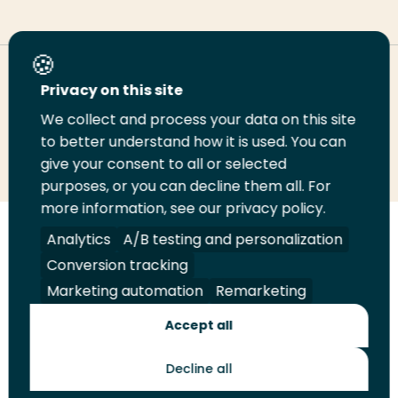
Deel deze pagina
Privacy on this site
We collect and process your data on this site
Deel
to better understand how it is used. You can
Deel
Deel
Email
Print
give your consent to all or selected
op
op
op
deze
deze
purposes, or you can decline them all. For
LinkedIn
Twitter
Facebook
pagina
pagina
more information, see our privacy policy.
Volg
Analytics
Volg
Volg
A/B testing and personalization
Volg
ons
ons
ons
ons
Conversion tracking
Juridisch
Security
A-Z Index
Contact
op
op
op
op
Marketing automation
Remarketing
LinkedIn
Facebook
YouTube
Instagram
Leveranciers
Accept all
Decline all
Toekomstmakers