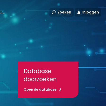
Zoeken
Inloggen
IEEE Xplore Digital Library
Database
doorzoeken
Open de database