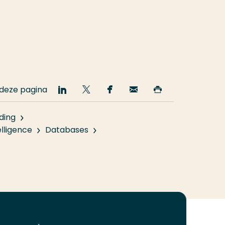
 deze pagina
Deel
Deel
Deel
Email
Print
op
op
op
deze
deze
LinkedIn
Twitter
Facebook
pagina
pagina
ding
elligence
Databases