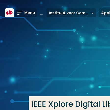
Ga direct naar de content
Menu
Instituut voor Communicatie, Media en Informatietechnologie
Veel gezocht
Opleiding
Contact
IEEE Xplore Digital L