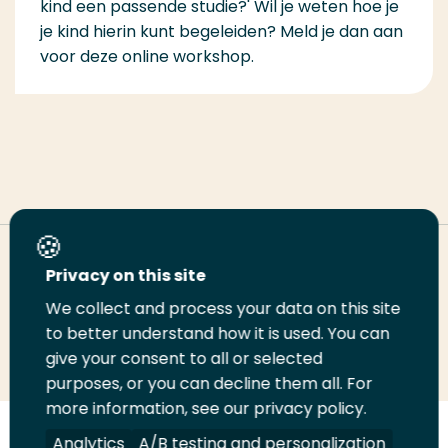
kind een passende studie?' Wil je weten hoe je
je kind hierin kunt begeleiden? Meld je dan aan
voor deze online workshop.
Deel deze pagina
Privacy on this site
We collect and process your data on this site
Deel
to better understand how it is used. You can
Deel
Deel
Email
Print
give your consent to all or selected
op
op
op
deze
deze
purposes, or you can decline them all. For
LinkedIn
Twitter
Facebook
pagina
pagina
more information, see our privacy policy.
Volg
Analytics
Volg
Volg
A/B testing and personalization
Volg