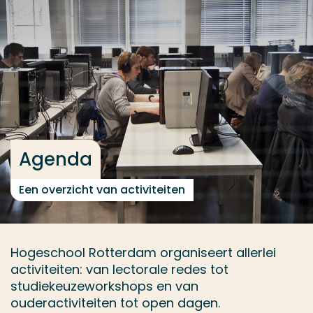
Ga direct naar de content
... > Agenda
Veel gezocht
Opleiding
Contact
Agenda
Een overzicht van activiteiten
Hogeschool Rotterdam organiseert allerlei
activiteiten: van lectorale redes tot
studiekeuzeworkshops en van
ouderactiviteiten tot open dagen.