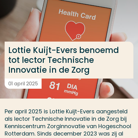
Ga direct naar de content
... > Lottie Kuijt-Evers benoemd tot lector Technische
Veel gezocht
Lottie Kuijt-Evers benoemd
Opleiding
tot lector Technische
Contact
Innovatie in de Zorg
01 april 2025
Per april 2025 is Lottie Kuijt-Evers aangesteld
als lector Technische Innovatie in de Zorg bij
Kenniscentrum Zorginnovatie van Hogeschool
Rotterdam. Sinds december 2023 was zij al