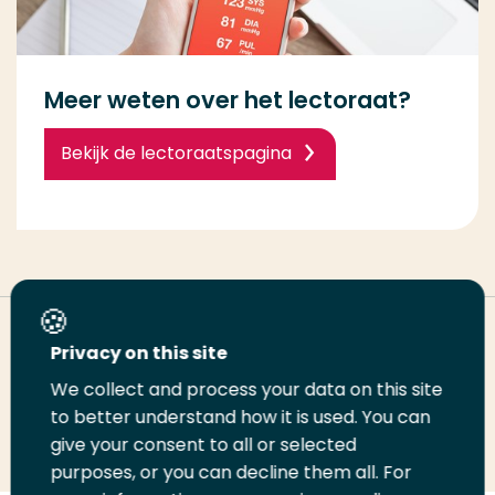
Meer weten over het lectoraat?
Bekijk de lectoraatspagina
Deel deze pagina
Privacy on this site
We collect and process your data on this site
Deel
to better understand how it is used. You can
Deel
Deel
Email
Print
give your consent to all or selected
op
op
op
deze
deze
purposes, or you can decline them all. For
LinkedIn
Twitter
Facebook
pagina
pagina