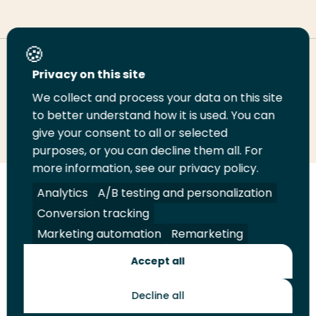
Deel deze pagina
Privacy on this site
We collect and process your data on this site
Deel
Deel
Deel
Email
Print
to better understand how it is used. You can
give your consent to all or selected
op
op
op
deze
deze
purposes, or you can decline them all. For
LinkedIn
Twitter
Facebook
pagina
pagina
more information, see our privacy policy.
Volg
Volg
Volg
Volg
Analytics
A/B testing and personalization
ons
ons
ons
ons
Conversion tracking
Juridisch
Security
A-Z Index
Contact
op
op
op
op
Marketing automation
Remarketing
LinkedIn
Facebook
YouTube
Instagram
Leveranciers
Accept all
Decline all
Toekomstmakers