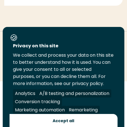
Deel deze pagina
Privacy on this site
We collect and process your data on this site
Deel
to better understand how it is used. You can
Deel
Deel
Email
Print
give your consent to all or selected
op
op
op
deze
deze
purposes, or you can decline them all. For
LinkedIn
Twitter
Facebook
pagina
pagina
more information, see our privacy policy.
Volg
Analytics
Volg
Volg
A/B testing and personalization
Volg
ons
ons
ons
ons
Conversion tracking
Juridisch
Security
A-Z Index
Contact
op
op
op
op
Marketing automation
Remarketing
LinkedIn
Facebook
YouTube
Instagram
Leveranciers
Accept all