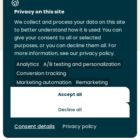
Deel deze pagina
Privacy on this site
We collect and process your data on this site
Deel
to better understand how it is used. You can
Deel
Deel
Email
Print
give your consent to all or selected
op
op
op
deze
deze
purposes, or you can decline them all. For
LinkedIn
Twitter
Facebook
pagina
pagina
more information, see our privacy policy.
Volg
Analytics
Volg
Volg
A/B testing and personalization
Volg
ons
ons
ons
ons
Conversion tracking
Juridisch
Security
A-Z Index
Contact
op
op
op
op
Marketing automation
Remarketing
LinkedIn
Facebook
YouTube
Instagram
Leveranciers
Accept all
Decline all
Toekomstmakers
Consent details
Privacy policy
© 2026 Hogeschool Rotterdam. Alle rechten voorbehouden.