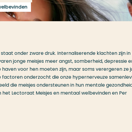
welbevinden
taat onder zware druk. Internaliserende klachten zijn in
en jonge meisjes meer angst, somberheid, depressie e
e haven voor hen moeten zijn, maar soms verergeren ze ju
e factoren onderzocht die onze hypernerveuze samenlev
ld die meisjes ondersteunen in hun mentale gezondheid
 het Lectoraat Meisjes en mentaal welbevinden en Per