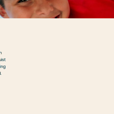
n
ist
ing
.