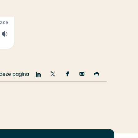
2:09
 deze pagina
Deel
Deel
Deel
Email
Print
op
op
op
deze
deze
LinkedIn
Twitter
Facebook
pagina
pagina