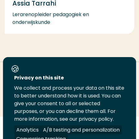
Assia Tarrahi
Lerarenopleider pedagogiek en
onderwijskunde
Deel deze pagina
Privacy on this site
We collect and process your data on this site
Deel
to better understand how it is used. You can
Deel
Deel
Email
Print
give your consent to all or selected
op
op
op
deze
deze
purposes, or you can decline them all. For
LinkedIn
Twitter
Facebook
pagina
pagina
more information, see our privacy policy.
Volg
Analytics
Volg
Volg
A/B testing and personalization
Volg
ons
ons
ons
ons
Conversion tracking