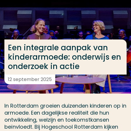
Ga direct naar de content
... > Een integrale aanpak van kinderarmoede: onderw
Veel gezocht
Een integrale aanpak van
Opleiding
kinderarmoede: onderwijs en
Contact
onderzoek in actie
12 september 2025
In Rotterdam groeien duizenden kinderen op in
armoede. Een dagelijkse realiteit die hun
ontwikkeling, welzijn en toekomstkansen
beïnvloedt. Bij Hogeschool Rotterdam kijken