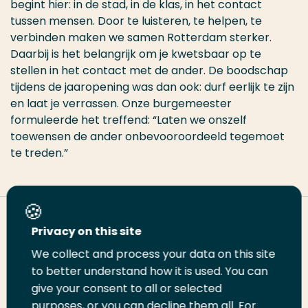
begint hier: in de stad, in de klas, in het contact
tussen mensen. Door te luisteren, te helpen, te
verbinden maken we samen Rotterdam sterker.
Daarbij is het belangrijk om je kwetsbaar op te
stellen in het contact met de ander. De boodschap
tijdens de jaaropening was dan ook: durf eerlijk te zijn
en laat je verrassen. Onze burgemeester
formuleerde het treffend: “Laten we onszelf
toewensen de ander onbevooroordeeld tegemoet
te treden.”
Deel deze pagina
Privacy on this site
We collect and process your data on this site
Deel
to better understand how it is used. You can
Deel
Deel
Email
Print
give your consent to all or selected
op
op
op
deze
deze
purposes, or you can decline them all. For